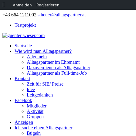
Über
Anmelden
Registrieren
WordPress
+43 664 1211002
s.heuer@alltagspartner.at
Testprojekt
Startseite
Wie wird man Alltagspartner?
Allgemein
Alltagspartner im Ehrenamt
Dazuverdienen als Alltagspartner
Alltagspartner als Full-time-Job
Kontakt
Zeit für SIE/ Preise
Idee
Leitgedanken
Facelook
Mitglieder
Aktivität
Gruppen
Anzeigen
Ich suche einen Alltagspartner
Bügeln